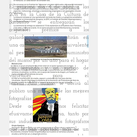
El próximo día 4 de abril a las
20h en la Casa de la Cultura de
Barbastro se entregarán los
originales premios a los
galardonados, que consistirán en
una cantidad de aceite equivalente
al peso del ganador, el suministro
del mismo por un año para el hogar
del segundo, y un surtido de
varietales para el
tercero. Allí mismo, se abrirá al
público una muestra de las mejores
fotografías participantes.
Desde aquí queremos felicitar
efusivamente a Quima, tanto por
sus indudables méritos fotográficos
que le han aportado más de un
reconocimiento, como por su labor