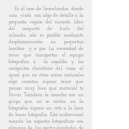
Es el caso de Groenlandia, donde
una visita con algo de detalle a la
pequeña región del suroeste, libre
del casquete de hielo del
inlandis, solo es posible mediante
desplazamientos en pequeñas
lanchas y a pie. La necesidad de
tener que transportar el equipo
fotográfico a la espalda y las
incógnitas climáticas del viaje, al
igual que en otras zonas naturales
algo remotas, supone tener que
pensar muy bien qué material te
llevas. También la marcha con un
grupo que no se centra en la
fotografía supone un reto a la hora
de hacer fotografía. Este audiovisual
mezcla los aspectos fotográficos con
algunas de las particularidades de