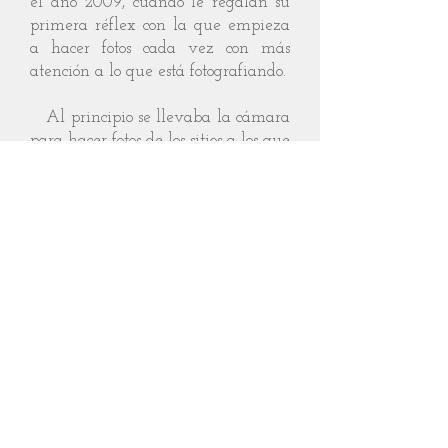
el año 2009, cuando le regalan su
primera réflex con la que empieza
a hacer fotos cada vez con más
atención a lo que está fotografiando.
Al principio se llevaba la cámara
para hacer fotos de los sitios a los que
iba, ahora piensa las fotos y va al
sitio donde poder hacerlas. Se ha
especializado en fotografía de
montaña y, especialmente,
desarrolla su labor en la comarca de
Sobrarbe, donde reside. No le
importa cargar con todo el equipo
fotográfico para hacer noche en la
cima de cualquier tresmil, empezar
a caminar a las 3 de la mañana
para fotografiar un amanecer o
volver a casa a las tantas de la
noche tras haber capturado las luces