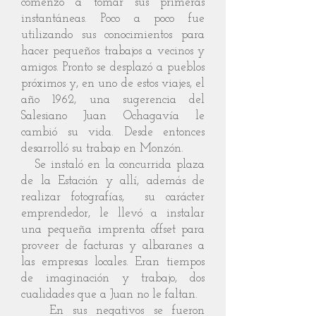
comenzó a tomar sus primeras
instantáneas. Poco a poco fue
utilizando sus conocimientos para
hacer pequeños trabajos a vecinos y
amigos. Pronto se desplazó a pueblos
próximos y, en uno de estos viajes, el
año 1962, una sugerencia del
Salesiano Juan Ochagavía le
cambió su vida. Desde entonces
desarrolló su trabajo en Monzón.
Se instaló en la concurrida plaza
de la Estación y allí, además de
realizar fotografías, su carácter
emprendedor, le llevó a instalar
una pequeña imprenta offset para
proveer de facturas y albaranes a
las empresas locales. Eran tiempos
de imaginación y trabajo, dos
cualidades que a Juan no le faltan.
En sus negativos se fueron