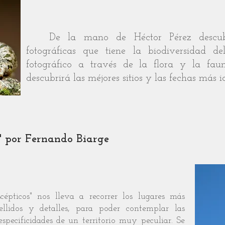
De la mano de Héctor Pérez descubrir
fotográficas que tiene la biodiversidad d
fotográfico a través de la flora y la fau
descubrirá las méjores sitios y las fechas más i
" por Fernando Biarge
épticos" nos lleva a recorrer los lugares más
llidos y detalles, para poder contemplar las
especificidades de un territorio muy peculiar. Se