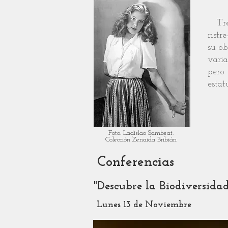
Tres
ristr
su ob
varia
pero 
estat
Foto: Ladislao Sambeat.
Colección Zenaida Bribián
Conferencias
"Descubre la Biodiversidad
Lunes 13 de Noviembre