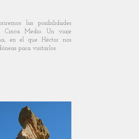
emos las posibilidades
el Cinca Medio. Un viaje
na, en el que Héctor nos
dóneas para visitarlos.